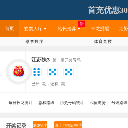
首充优惠30
首页
长龙提醒
走势
彩票大厅
站长推荐
彩票投注
体育竞技
江苏快3
第
期开奖号码
已开
期，还有
期
每日长龙统计
总和路珠
历史号码统计
和值走势
号码路珠
开奖记录
迪3投注
迪士尼国际投注