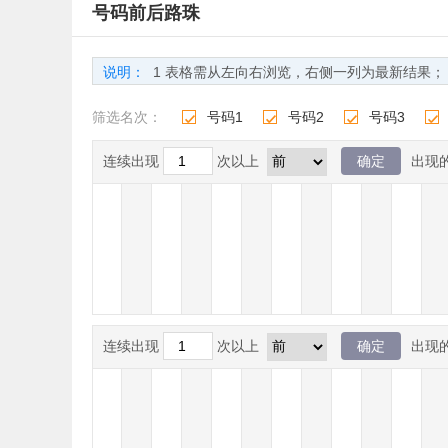
号码前后路珠
说明：
1 表格需从左向右浏览，右侧一列为最新结果；
2 当长龙中断时，则另起一列显示结果；
筛选名次：
号码1
号码2
号码3
3 “前”表示号码开出在前5名，“后”表示号码开出
1
2
3
4
连续出现
次以上
出现
连续出现
次以上
出现