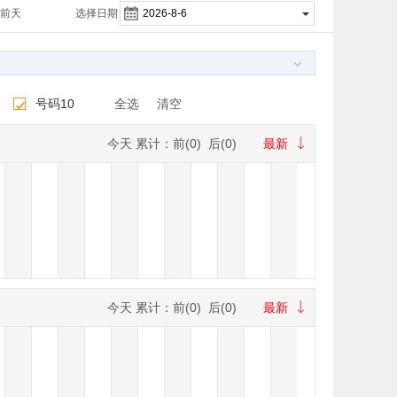
前天
选择日期
号码10
全选
清空
10
今天
累计：前(
0
) 后(
0
)
最新
今天
累计：前(
0
) 后(
0
)
最新