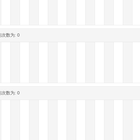
的次数为:
0
的次数为:
0